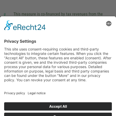
This measure is co-financed by tax revenues from the
budget that was determined by members of the Saxon
Landtag (parliament).
Imprint
Privacy Policy
Cookie Settings
This site uses consent-requiring cookies and third-party
technologies to integrate certain features. When you click the
"Accept All" button, these features are enabled (consent).
After consent is given, we and the involved third-party
companies process your personal data for various purposes.
Detailed information on purpose, legal basis and third party
companies can be found under the button "More" and in our
privacy policy. You can revoke your consent at any time.
DENY
ACCEPT
MORE