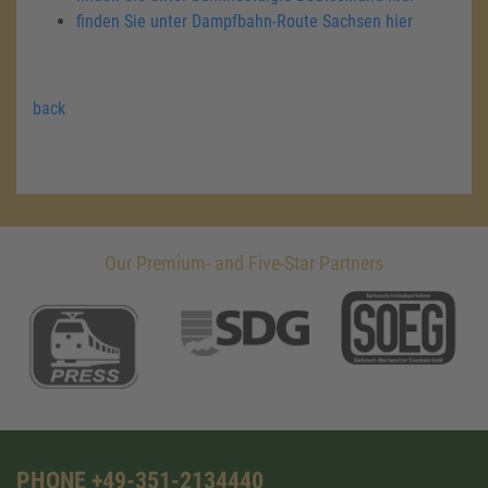
finden Sie unter Dampfbahn-Route Sachsen hier
back
Our Premium- and Five-Star Partners
PHONE +49-351-2134440