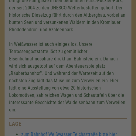
bringt die Fahrgäste in den berühmten Fürst-Pückler-Park,
der seit 2004 zu den UNESCO-Welterbestätten gehört. Der
historische Dieselzug führt durch den Altbergbau, vorbei an
bunten Seen und versunkenen Wäldern in den Kromlauer
Rhododendron- und Azaleenpark.
In Weißwasser ist auch einiges los. Unsere
Terrassengaststätte lädt zu gemütlicher
Eisenbahnatmosphäre direkt am Bahnsteig ein. Danach
wird sich ausgetobt auf dem Abenteuerspielplatz
„Räuberbahnhof“. Und während der Wartezeit auf den
nächsten Zug lädt das Museum zum Verweilen ein. Hier
lädt eine Ausstellung von etwa 20 historischen
Lokomotiven, zahlreichen Wagen und Schautafeln über die
interessante Geschichte der Waldeisenbahn zum Verweilen
ein.
LAGE
zum Bahnhof Weißwasser Teichsstraße bitte hier