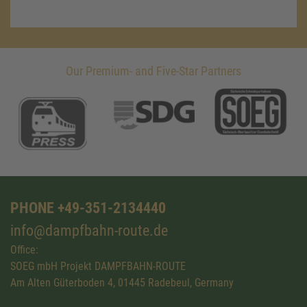
Our Premium- and Five-Star Partners
PHONE +49-351-2134440
info@dampfbahn-route.de
Office:
SOEG mbH Projekt DAMPFBAHN-ROUTE
Am Alten Güterboden 4, 01445 Radebeul, Germany