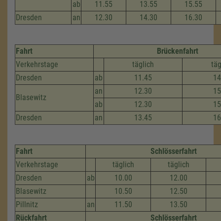
ab
11.55
13.55
15.55
Dresden
an
12.30
14.30
16.30
Fahrt
Brückenfahrt
Verkehrstage
täglich
täg
Dresden
ab
11.45
14
an
12.30
15
Blasewitz
ab
12.30
15
Dresden
an
13.45
16
Fahrt
Schlösserfahrt
Verkehrstage
täglich
täglich
Dresden
ab
10.00
12.00
Blasewitz
10.50
12.50
Pillnitz
an
11.50
13.50
Rückfahrt
Schlösserfahrt