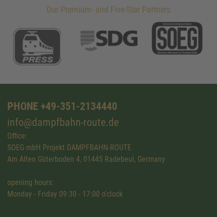
Our Premium- and Five-Star Partners
PHONE +49-351-2134440
info@dampfbahn-route.de
Office:
SOEG mbH Projekt DAMPFBAHN-ROUTE
Am Alten Güterboden 4, 01445 Radebeul, Germany
opening hours:
Monday - Friday 09:30 - 17:00 o'clock