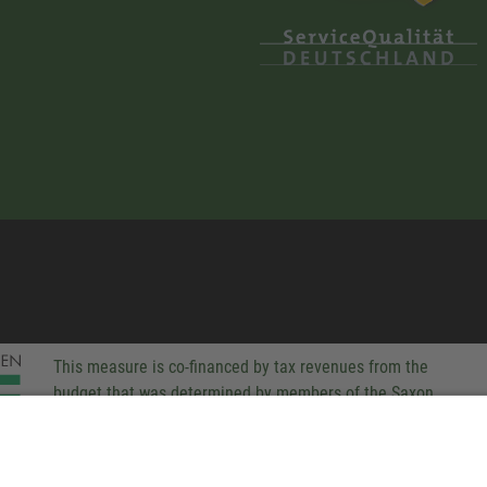
This measure is co-financed by tax revenues from the
budget that was determined by members of the Saxon
Landtag (parliament).