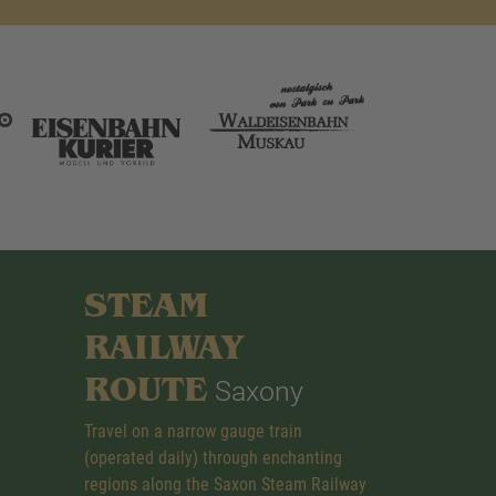
STEAM
RAILWAY
ROUTE
Saxony
Travel on a narrow gauge train
(operated daily) through enchanting
regions along the Saxon Steam Railway