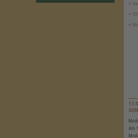
Ver
Öf
We
17.
SON
Mode
Am 1
Mode