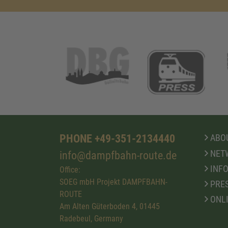
PHONE +49-351-2134440
ABOU
NET
info@dampfbahn-route.de
INFO
Office:
SOEG mbH Projekt DAMPFBAHN-
PRE
ROUTE
ONL
Am Alten Güterboden 4, 01445
Radebeul, Germany