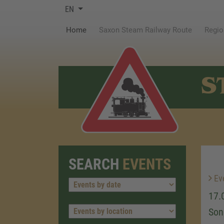
EN
(current)
Home
Saxon Steam Railway Route
Regio
S
SEARCH
EVENTS
Ev
17.
Son