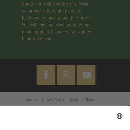
Route. For a wide variety of railway
experiences, there are plenty of
locations to enjoy around the tracks.
You will also find excellent hotel and
dining options. So come and explore
beautiful Saxony.
Imprint
Privacy Policy
Cookie Settings