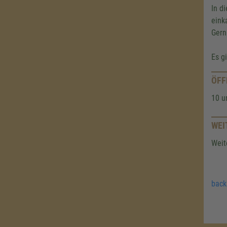
In d
eink
Gern
Es g
ÖFF
10 u
WEI
Weit
back