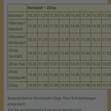
Bertsdorf – Zittau
Bertsdorf
10.20
11.29
12.20
13.29
14.20
15.29
16.20
17.4
Olbersdorf
10.26
11.34
12.26
13.34
14.26
15.34
16.26
17.4
Oberdorf
Olbersdorf
10.31
11.39
12.31
13.39
14.31
15.39
16.31
17.5
Niederdorf
Zittau
10.35
11.44
12.35
13.44
14.35
15.44
16.35
17.5
Vorstadt
Zittau Süd
10.41
11.50
12.41
13.50
14.41
15.50
16.41
18.0
Zittau
10.46
11.54
12.46
13.54
14.46
15.54
16.46
18.0
Haltepunkt
Zittau
10.50
11.58
12.50
13.58
14.50
15.58
16.50
18.1
Besonderheiten Reichsbahn-Züge: Kein Rollstuhlwagen
eingestellt!
Auf die angekündigten Fahrzeuge besteht kein