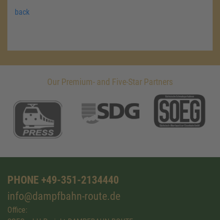
back
Our Premium- and Five-Star Partners
PHONE +49-351-2134440
info@dampfbahn-route.de
Office: