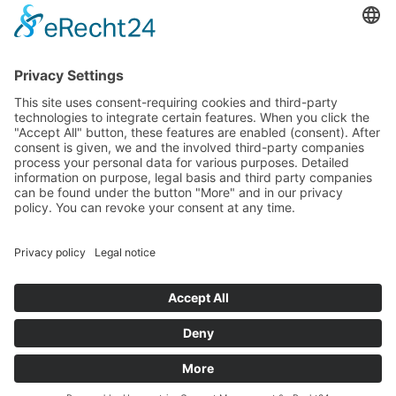
budget that was determined by members of the Saxon
Landtag (parliament).
Imprint
Privacy Policy
Cookie Settings
This site uses consent-requiring cookies and third-party
technologies to integrate certain features. When you click the
"Accept All" button, these features are enabled (consent).
After consent is given, we and the involved third-party
companies process your personal data for various purposes.
Detailed information on purpose, legal basis and third party
companies can be found under the button "More" and in our
privacy policy. You can revoke your consent at any time.
DENY
ACCEPT
MORE
Powered by
&
Legal notice
|
Privacy policy