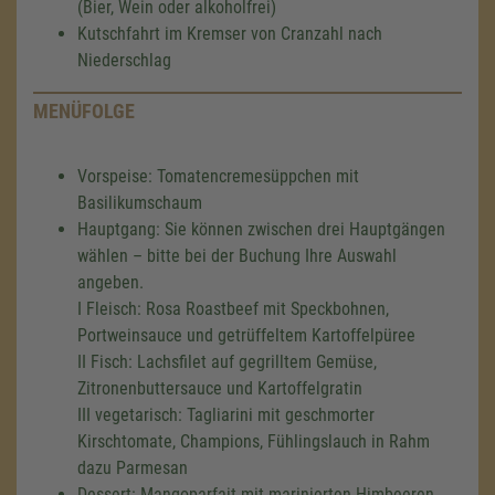
(Bier, Wein oder alkoholfrei)
Kutschfahrt im Kremser von Cranzahl nach
Niederschlag
MENÜFOLGE
Vorspeise: Tomatencremesüppchen mit
Basilikumschaum
Hauptgang: Sie können zwischen drei Hauptgängen
wählen – bitte bei der Buchung Ihre Auswahl
angeben.
I Fleisch: Rosa Roastbeef mit Speckbohnen,
Portweinsauce und getrüffeltem Kartoffelpüree
II Fisch: Lachsfilet auf gegrilltem Gemüse,
Zitronenbuttersauce und Kartoffelgratin
III vegetarisch: Tagliarini mit geschmorter
Kirschtomate, Champions, Fühlingslauch in Rahm
dazu Parmesan
Dessert: Mangoparfait mit marinierten Himbeeren