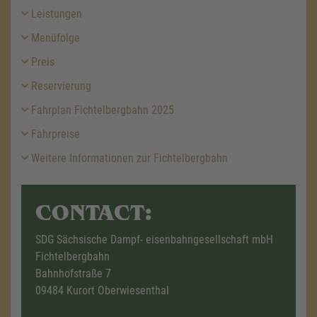
Leistungen
Menüfolge
Preis
Reservierung
Fahrplan Fichtelbergbahn 2025
Fahrpreise
Weitere Informationen zur Fichtelbergbahn
CONTACT:
SDG Sächsische Dampf- eisenbahngesellschaft mbH
Fichtelbergbahn
Bahnhofstraße 7
09484 Kurort Oberwiesenthal