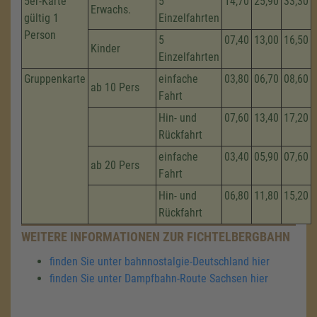
5er-Karte
5
14,70
25,90
33,30
Erwachs.
gültig 1
Einzelfahrten
Person
5
07,40
13,00
16,50
Kinder
Einzelfahrten
Gruppenkarte
einfache
03,80
06,70
08,60
ab 10 Pers
Fahrt
Hin- und
07,60
13,40
17,20
Rückfahrt
einfache
03,40
05,90
07,60
ab 20 Pers
Fahrt
Hin- und
06,80
11,80
15,20
Rückfahrt
WEITERE INFORMATIONEN ZUR FICHTELBERGBAHN
finden Sie unter bahnnostalgie-Deutschland hier
finden Sie unter Dampfbahn-Route Sachsen hier