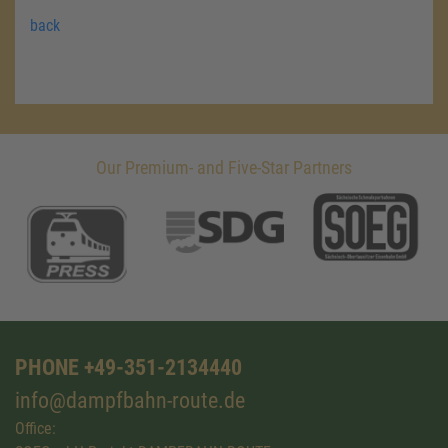
back
Our Premium- and Five-Star Partners
PHONE +49-351-2134440
info@dampfbahn-route.de
Office: