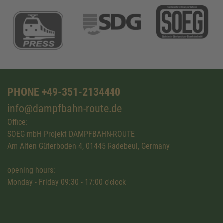
PHONE +49-351-2134440
info@dampfbahn-route.de
Office:
SOEG mbH Projekt DAMPFBAHN-ROUTE
Am Alten Güterboden 4, 01445 Radebeul, Germany
opening hours:
Monday - Friday 09:30 - 17:00 o'clock