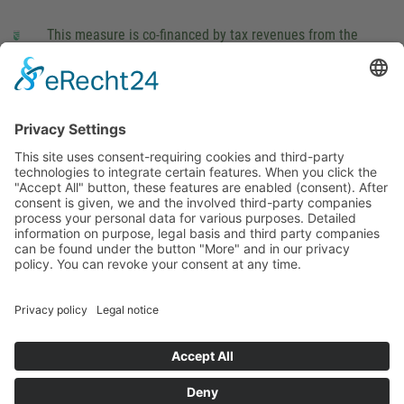
This measure is co-financed by tax revenues from the
budget that was determined by members of the Saxon
Landtag (parliament).
Imprint
Privacy Policy
Cookie Settings
This site uses consent-requiring cookies and third-party
technologies to integrate certain features. When you click the
"Accept All" button, these features are enabled (consent).
After consent is given, we and the involved third-party
companies process your personal data for various purposes.
Detailed information on purpose, legal basis and third party
companies can be found under the button "More" and in our
privacy policy. You can revoke your consent at any time.
DENY
ACCEPT
MORE