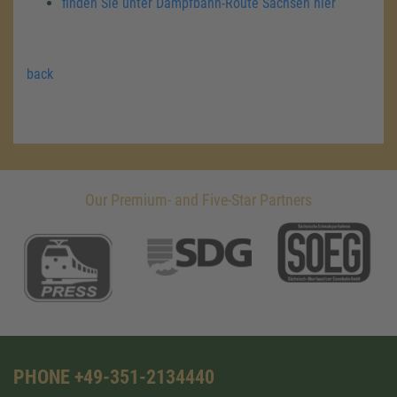
finden Sie unter Dampfbahn-Route Sachsen hier
back
Our Premium- and Five-Star Partners
PHONE +49-351-2134440