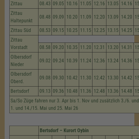
Zittau
08.43
09.05
10.16
11.05
12.16
13.05
14.16
1
Zittau
08.48
09.09
10.20
11.09
12.20
13.09
14.20
1
Haltepunkt
Zittau Süd
08.53
09.15
10.25
11.15
12.25
13.15
14.25
1
Zittau
Vorstadt
08.58
09.20
10.35
11.20
12.31
13.20
14.31
1
Olbersdorf
09.02
09.24
10.39
11.24
12.36
13.24
14.36
1
Nieder
Olbersdorf
09.08
09.30
10.42
11.30
12.42
13.30
14.42
1
Oberd.
Bertsdorf
09.13
09.36
10.48
11.36
12.48
13.36
14.48
1
Sa/So Züge fahren nur 3. Apr bis 1. Nov und zusätzlich 3./6. und
1. und 14./15. Mai und 25. Mai 26
Bertsdorf – Kurort Oybin