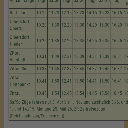
Verkehrstage
tägl
Sa/So
tägl
Sa/So
tägl
Sa/So
tägl
t
Bertsdorf
10.15
11.23
12.15
13.23
14.15
15.23
16.15
1
Olbersdorf
10.20
11.30
12.20
13.30
14.20
15.30
16.20
1
Oberd.
Olbersdorf
10.25
11.35
12.25
13.35
14.25
15.35
16.25
1
Nieder
Zittau
10.31
11.39
12.31
13.39
14.31
15.39
16.31
1
Vorstadt
Zittau Süd
10.37
11.45
12.37
13.45
14.37
15.45
16.37
1
Zittau
10.41
11.50
12.41
13.50
14.41
15.50
16.41
1
Haltepunkt
Zittau
10.45
11.54
12.45
13.54
14.45
15.54
16.45
1
Sa/So Züge fahren nur 3. Apr bis 1. Nov und zusätzlich 3./6. und
1. und 14./15. Mai und 25. Mai 26, ZR Zeitreisezüge
(Reichsbahnzug/Sachsenzug)