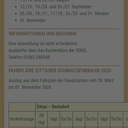
12./13., 19./20. und 26./27. September
03./04., 10./11., 17./18., 24./25. und 31. Oktober
01. November
INFORMATIONEN UND BUCHUNG
Eine Anmeldung ist nicht erforderlich.
Auskünfte über das Kundenbüro der SOEG,
Telefon 03583 540540.
FAHRPLÄNE ZITTAUER SCHMALSPURBAHN 2026
Auszug aus dem Fahrplan der Hauptsaison vom 28. März
bis 01. November 2026.
Zittau – Bertsdorf
ZR
Verkehrstage
tägl
Sa/So
tägl
Sa/So
tägl
Sa/So
t
tägl