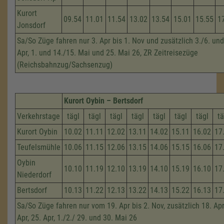
Kurort
09.54
11.01
11.54
13.02
13.54
15.01
15.55
1
Jonsdorf
Sa/So Züge fahren nur 3. Apr bis 1. Nov und zusätzlich 3./6. und
Apr, 1. und 14./15. Mai und 25. Mai 26, ZR Zeitreisezüge
(Reichsbahnzug/Sachsenzug)
Kurort Oybin – Bertsdorf
Verkehrstage
tägl
tägl
tägl
tägl
tägl
tägl
tägl
tä
Kurort Oybin
10.02
11.11
12.02
13.11
14.02
15.11
16.02
17
Teufelsmühle
10.06
11.15
12.06
13.15
14.06
15.15
16.06
17
Oybin
10.10
11.19
12.10
13.19
14.10
15.19
16.10
17
Niederdorf
Bertsdorf
10.13
11.22
12.13
13.22
14.13
15.22
16.13
17
Sa/So Züge fahren nur vom 19. Apr bis 2. Nov, zusätzlich 18. Apri
Apr, 25. Apr, 1./2./ 29. und 30. Mai 26