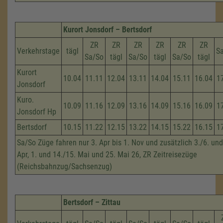
Kurort Jonsdorf – Bertsdorf
ZR
ZR
ZR
ZR
ZR
ZR
Verkehrstage
tägl
S
Sa/So
tägl
Sa/So
tägl
Sa/So
tägl
Kurort
10.04
11.11
12.04
13.11
14.04
15.11
16.04
1
Jonsdorf
Kuro.
10.09
11.16
12.09
13.16
14.09
15.16
16.09
1
Jonsdorf Hp
Bertsdorf
10.15
11.22
12.15
13.22
14.15
15.22
16.15
1
Sa/So Züge fahren nur 3. Apr bis 1. Nov und zusätzlich 3./6. und
Apr, 1. und 14./15. Mai und 25. Mai 26, ZR Zeitreisezüge
(Reichsbahnzug/Sachsenzug)
Bertsdorf – Zittau