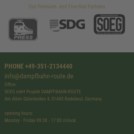
Our Premium- and Five-Star Partners
PHONE +49-351-2134440
info@dampfbahn-route.de
Office:
SOEG mbH Projekt DAMPFBAHN-ROUTE
Am Alten Güterboden 4, 01445 Radebeul, Germany
opening hours:
Monday - Friday 09:30 - 17:00 o'clock