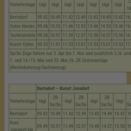
Z
Verkehrstage
tägl
tägl
tägl
tägl
tägl
tägl
tägl
tä
Bertsdorf
09.42
10.49
11.42
12.49
13.42
14.49
15.42
16
Oybin Nieder.
09.46
10.53
11.46
12.53
13.46
14.53
15.46
16
Teufelsmühle
09.50
10.57
11.50
12.57
13.50
14.57
15.50
16
Kurort Oybin
09.53
11.01
11.53
13.01
13.53
15.01
15.53
17
Sa/So Züge fahren nur 3. Apr bis 1. Nov und zusätzlich 3./6. und
1. und 14./15. Mai und 25. Mai 26, ZR Zeitreisezüge
(Reichsbahnzug/Sachsenzug)
Bertsdorf – Kurort Jonsdorf
ZR
ZR
ZR
Verkehrstage
tägl
tägl
tägl
tägl
Sa/So
Sa/So
Sa/So
S
Bertsdorf
09.42
10.49
11.42
12.49
13.42
14.49
15.42
1
Kuro.
09.49
10.57
11.49
12.57
13.49
14.57
15.50
1
Jonsdorf Hp