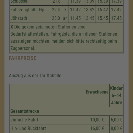
Schlössel
21,8
11.39
13.39
15.39
17.39
Fahrzeug­halle Hp.
22,4
X
11.42
13.42
15.42
17.42
Jöhstadt
23,0
an
11.45
13.45
15.45
17.45
X
Die gekennzeichneten Stationen sind
Bedarfshaltestellen. Fahrgäste, die an diesen Stationen
aussteigen möchten, melden sich bitte rechtzeitig beim
Zugpersonal.
FAHRPREISE
Auszug aus der Tariftabelle:
Kinder
Erwachsene
6–14
Jahre
Gesamtstrecke
einfache Fahrt
10,00 €
6,00 €
Hin- und Rückfahrt
16,00 €
8,00 €