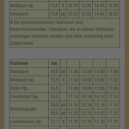
Wildbach Hp.
15,5
X
10.39
12.39
14.39
16.39
Steinbach
15,0
ab
10.42
12.42
14.42
16.42
X
Die gekennzeichneten Stationen sind
Bedarfshaltestellen. Fahrgäste, die an diesen Stationen
aussteigen möchten, melden sich bitte rechtzeitig beim
Zugpersonal.
Stationen
km
Steinbach
15,0
ab
11.00
13.00
15.00
17.00
Wildbach Hp.
15,5
X
11.02
13.02
15.02
17.02
Stolln Hp.
16,5
11.06
13.06
15.06
17.06
Forellenhof Hp.
18,3
11.14
13.14
15.14
17.14
18,9
an
11.16
13.16
15.16
17.16
Schmalzgrube
18,9
ab
11.25
13.25
15.25
17.25
Loreleifelsen Hp.
21,1
X
11.35
13.35
15.35
17.35