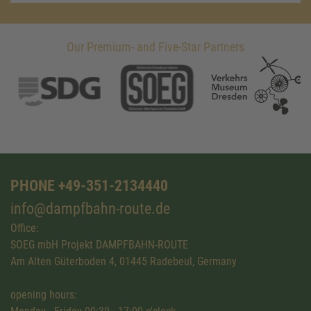
Our Premium- and Five-Star Partners
PHONE +49-351-2134440
info@dampfbahn-route.de
Office:
SOEG mbH Projekt DAMPFBAHN-ROUTE
Am Alten Güterboden 4, 01445 Radebeul, Germany
opening hours: