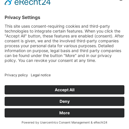
more
This site uses consent-requiring cookies and third-party
technologies to integrate certain features. When you click the
"Accept All" button, these features are enabled (consent).
After consent is given, we and the involved third-party
companies process your personal data for various purposes.
Detailed information on purpose, legal basis and third party
companies can be found under the button "More" and in our
privacy policy. You can revoke your consent at any time.
Wildbrettfahrt
DENY
ACCEPT
MORE
11.10.2026
Zittau Narrow-Gauge Railway – Zittauer Schmalspurbahn
Powered by
&
more
Legal notice
|
Privacy policy