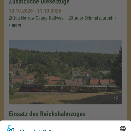
Zusätzliche Dieselzüge
10.10.2026
-
11.10.2026
Zittau Narrow-Gauge Railway – Zittauer Schmalspurbahn
more
Einsatz des Reichsbahnzuges
10.10.2026
-
11.10.2026
Zittau Narrow-Gauge Railway – Zittauer Schmalspurbahn