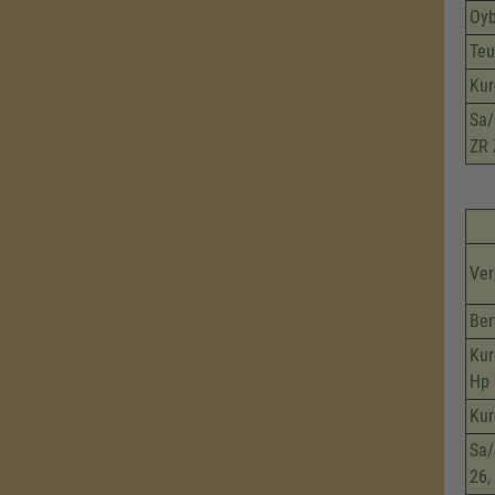
Oyb
Teu
Kur
Sa/
ZR 
Ver
Ber
Kur
Hp
Kur
Sa/
26,