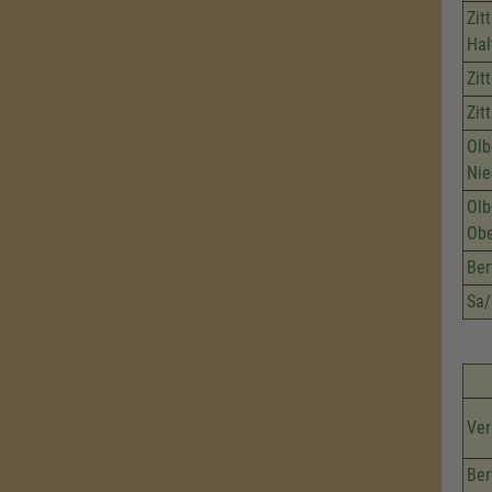
Zit
Hal
Zit
Zit
Olb
Nie
Olb
Obe
Ber
Sa/
Ver
Ber