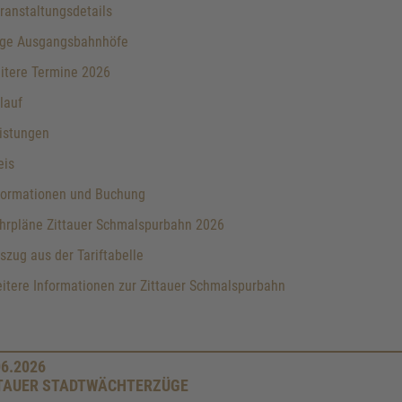
anstaltungsdetails
ge Ausgangsbahnhöfe
itere Termine 2026
lauf
istungen
eis
formationen und Buchung
hrpläne Zittauer Schmalspurbahn 2026
zug aus der Tariftabelle
tere Informationen zur Zittauer Schmalspurbahn
06.2026
TAUER STADTWÄCHTERZÜGE