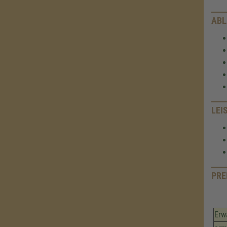
ABL
LEI
PRE
Erw