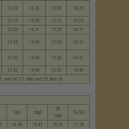
13.09
14.20
15.09
16.20
13.15
14.25
15.15
16.25
13.20
14.31
15.20
16.31
13.24
14.36
15.24
16.35
13.30
14.42
15.30
16.42
13.36
14.48
15.36
16.48
, 1. und 14./15. Mai und 25. Mai 26
ZR
l
tägl
tägl
Sa/So
tägl
2
14.49
15.42
16.51
17.38