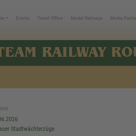
ns
Events
Travel Offers
Model Railways
Media Partn
TEAM RAILWAY RO
ents
06.2026
tauer Stadtwächterzüge