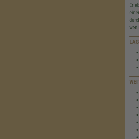
Erle
eine
durc
weni
LAG
WEI