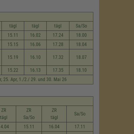
tägl
tägl
tägl
Sa/So
15.11
16.02
17.24
18.00
15.15
16.06
17.28
18.04
15.19
16.10
17.32
18.07
15.22
16.13
17.35
18.10
, 25. Apr, 1./2./ 29. und 30. Mai 26
ZR
ZR
ZR
Sa/So
tägl
Sa/So
tägl
14.04
15.11
16.04
17.11