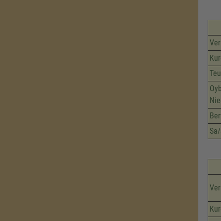
Ver
Kur
Teu
Oyb
Nie
Ber
Sa/
Ver
Kur