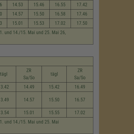
6
14.53
15.46
16.55
17.42
0
14.57
15.50
16.58
17.46
3
15.01
15.53
17.02
17.50
 1. und 14./15. Mai und 25. Mai 26,
ZR
ZR
tägl
tägl
Sa/So
Sa/So
13.42
14.49
15.42
16.49
13.49
14.57
15.50
16.57
13.54
15.01
15.55
17.02
 1. und 14./15. Mai und 25. Mai