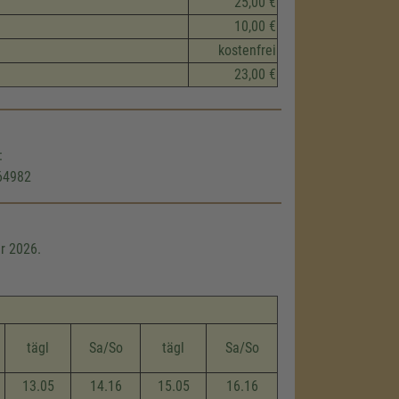
25,00 €
10,00 €
kostenfrei
23,00 €
:
864982
r 2026.
tägl
Sa/So
tägl
Sa/So
13.05
14.16
15.05
16.16