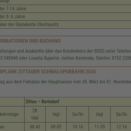
äßigt
der 7-14 Jahre
der 0- 6 Jahre
aber der Gästekarte Oberlausitz
ORMATIONEN UND BUCHUNG
ellungen und Auskünfte über das Kundenbüro der SOEG unter Telefon
3 540540 oder Lusatia Superior Jochen Kaminsky, Telefon: 0152 22
RPLÄNE ZITTAUER SCHMALSPURBAHN 2026
ug aus dem Fahrplan der Hauptsaison vom 28. März bis 01. Novembe
Zittau – Bertsdorf
ZR
kehrstage
tägl
Sa/So
tägl
Sa/So
tägl
tau
08.43
09.05
10.16
11.05
12.16