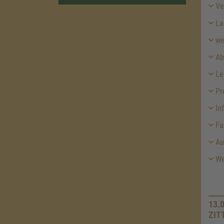
Ver
La
we
Ab
Le
Pr
In
Fa
Aus
Wei
13.
ZIT