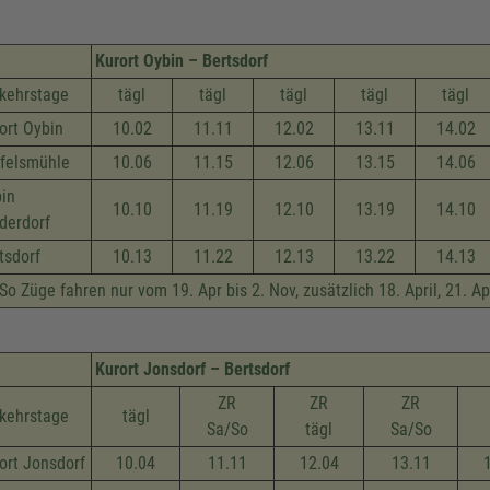
Kurort Oybin – Bertsdorf
kehrstage
tägl
tägl
tägl
tägl
tägl
ort Oybin
10.02
11.11
12.02
13.11
14.02
felsmühle
10.06
11.15
12.06
13.15
14.06
in
10.10
11.19
12.10
13.19
14.10
derdorf
tsdorf
10.13
11.22
12.13
13.22
14.13
So Züge fahren nur vom 19. Apr bis 2. Nov, zusätzlich 18. April, 21. Apr
Kurort Jonsdorf – Bertsdorf
ZR
ZR
ZR
kehrstage
tägl
Sa/So
tägl
Sa/So
ort Jonsdorf
10.04
11.11
12.04
13.11