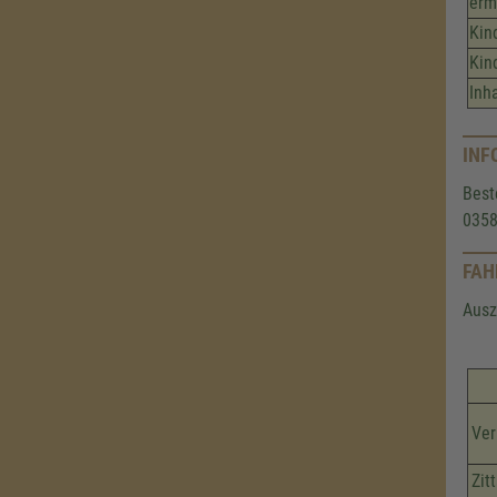
erm
Kin
Kin
Inh
INF
Best
0358
FAH
Ausz
Ver
Zit