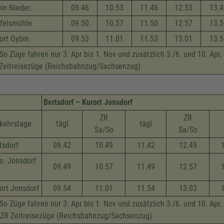
in Nieder.
09.46
10.53
11.46
12.53
13.4
felsmühle
09.50
10.57
11.50
12.57
13.5
ort Oybin
09.53
11.01
11.53
13.01
13.5
So Züge fahren nur 3. Apr bis 1. Nov und zusätzlich 3./6. und 10. Apr,
Zeitreisezüge (Reichsbahnzug/Sachsenzug)
Bertsdorf – Kurort Jonsdorf
ZR
ZR
kehrstage
tägl
tägl
Sa/So
Sa/So
tsdorf
09.42
10.49
11.42
12.49
o. Jonsdorf
09.49
10.57
11.49
12.57
ort Jonsdorf
09.54
11.01
11.54
13.02
So Züge fahren nur 3. Apr bis 1. Nov und zusätzlich 3./6. und 10. Apr,
 ZR Zeitreisezüge (Reichsbahnzug/Sachsenzug)