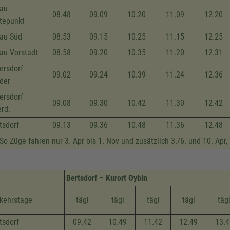
tau
08.48
09.09
10.20
11.09
12.20
tepunkt
tau Süd
08.53
09.15
10.25
11.15
12.25
tau Vorstadt
08.58
09.20
10.35
11.20
12.31
ersdorf
09.02
09.24
10.39
11.24
12.36
der
ersdorf
09.08
09.30
10.42
11.30
12.42
rd.
tsdorf
09.13
09.36
10.48
11.36
12.48
So Züge fahren nur 3. Apr bis 1. Nov und zusätzlich 3./6. und 10. Apr
Bertsdorf – Kurort Oybin
kehrstage
tägl
tägl
tägl
tägl
täg
tsdorf
09.42
10.49
11.42
12.49
13.4