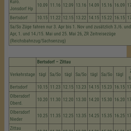
Kuro.
10.09
11.16
12.09
13.16
14.09
15.16
16.09
1
Jonsdorf Hp
Bertsdorf
10.15
11.22
12.15
13.22
14.15
15.22
16.15
1
Sa/So Züge fahren nur 3. Apr bis 1. Nov und zusätzlich 3./6. und
Apr, 1. und 14./15. Mai und 25. Mai 26, ZR Zeitreisezüge
(Reichsbahnzug/Sachsenzug)
Bertsdorf – Zittau
Verkehrstage
tägl
Sa/So
tägl
Sa/So
tägl
Sa/So
tägl
t
Bertsdorf
10.15
11.23
12.15
13.23
14.15
15.23
16.15
1
Olbersdorf
10.20
11.30
12.20
13.30
14.20
15.30
16.20
1
Oberd.
Olbersdorf
10.25
11.35
12.25
13.35
14.25
15.35
16.25
1
Nieder
Zittau