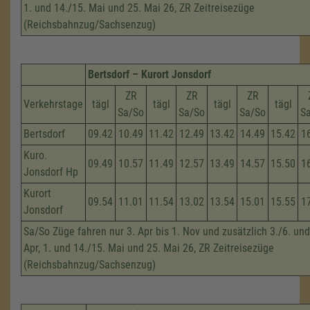
1. und 14./15. Mai und 25. Mai 26, ZR Zeitreisezüge
(Reichsbahnzug/Sachsenzug)
Bertsdorf – Kurort Jonsdorf
ZR
ZR
ZR
Verkehrstage
tägl
tägl
tägl
tägl
Sa/So
Sa/So
Sa/So
S
Bertsdorf
09.42
10.49
11.42
12.49
13.42
14.49
15.42
1
Kuro.
09.49
10.57
11.49
12.57
13.49
14.57
15.50
1
Jonsdorf Hp
Kurort
09.54
11.01
11.54
13.02
13.54
15.01
15.55
1
Jonsdorf
Sa/So Züge fahren nur 3. Apr bis 1. Nov und zusätzlich 3./6. und
Apr, 1. und 14./15. Mai und 25. Mai 26, ZR Zeitreisezüge
(Reichsbahnzug/Sachsenzug)