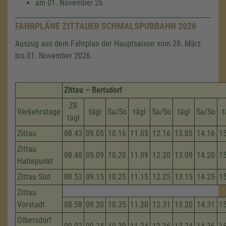
am 01. November 26
FAHRPLÄNE ZITTAUER SCHMALSPURBAHN 2026
Auszug aus dem Fahrplan der Hauptsaison vom 28. März
bis 01. November 2026.
Zittau – Bertsdorf
ZR
Verkehrstage
tägl
Sa/So
tägl
Sa/So
tägl
Sa/So
t
tägl
Zittau
08.43
09.05
10.16
11.05
12.16
13.05
14.16
1
Zittau
08.48
09.09
10.20
11.09
12.20
13.09
14.20
1
Haltepunkt
Zittau Süd
08.53
09.15
10.25
11.15
12.25
13.15
14.25
1
Zittau
Vorstadt
08.58
09.20
10.35
11.20
12.31
13.20
14.31
1
Olbersdorf