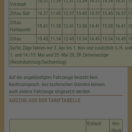
10.31
11.39
12.31
13.39
14.31
15.39
16.31
1
Vorstadt
Zittau Süd
10.37
11.45
12.37
13.45
14.37
15.45
16.37
1
Zittau
10.41
11.50
12.41
13.50
14.41
15.50
16.41
1
Haltepunkt
Zittau
10.45
11.54
12.45
13.54
14.45
15.54
16.45
1
Sa/So Züge fahren nur 3. Apr bis 1. Nov und zusätzlich 3./6. und
1. und 14./15. Mai und 25. Mai 26, ZR Zeitreisezüge
(Reichsbahnzug/Sachsenzug)
Auf die angekündigten Fahrzeuge besteht kein
Rechtsanspruch. Aus technischen Gründen können
auch andere Fahrzeuge eingesetzt werden.
AUSZUG AUS DER TARIFTABELLE
Einfach
Hin-
/Rück