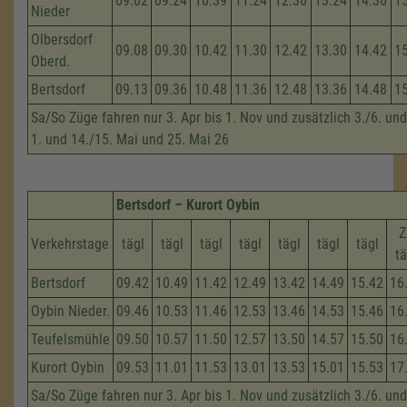
09.02
09.24
10.39
11.24
12.36
13.24
14.36
1
Nieder
Olbersdorf
09.08
09.30
10.42
11.30
12.42
13.30
14.42
1
Oberd.
Bertsdorf
09.13
09.36
10.48
11.36
12.48
13.36
14.48
1
Sa/So Züge fahren nur 3. Apr bis 1. Nov und zusätzlich 3./6. und
1. und 14./15. Mai und 25. Mai 26
Bertsdorf – Kurort Oybin
Z
Verkehrstage
tägl
tägl
tägl
tägl
tägl
tägl
tägl
tä
Bertsdorf
09.42
10.49
11.42
12.49
13.42
14.49
15.42
16
Oybin Nieder.
09.46
10.53
11.46
12.53
13.46
14.53
15.46
16
Teufelsmühle
09.50
10.57
11.50
12.57
13.50
14.57
15.50
16
Kurort Oybin
09.53
11.01
11.53
13.01
13.53
15.01
15.53
17
Sa/So Züge fahren nur 3. Apr bis 1. Nov und zusätzlich 3./6. und