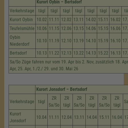
Kurort Oybin – Bertsdorf
Verkehrstage
tägl
tägl
tägl
tägl
tägl
tägl
tägl
tä
Kurort Oybin
10.02
11.11
12.02
13.11
14.02
15.11
16.02
17
Teufelsmühle
10.06
11.15
12.06
13.15
14.06
15.15
16.06
17
Oybin
10.10
11.19
12.10
13.19
14.10
15.19
16.10
17
Niederdorf
Bertsdorf
10.13
11.22
12.13
13.22
14.13
15.22
16.13
17
Sa/So Züge fahren nur vom 19. Apr bis 2. Nov, zusätzlich 18. Apri
Apr, 25. Apr, 1./2./ 29. und 30. Mai 26
Kurort Jonsdorf – Bertsdorf
ZR
ZR
ZR
ZR
ZR
ZR
Verkehrstage
tägl
S
Sa/So
tägl
Sa/So
tägl
Sa/So
tägl
Kurort
10.04
11.11
12.04
13.11
14.04
15.11
16.04
1
Jonsdorf