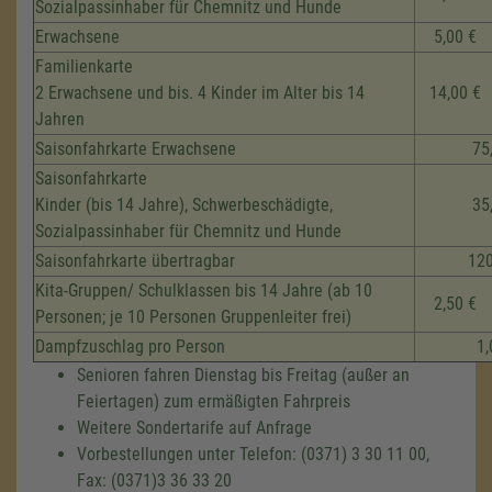
Sozialpassinhaber für Chemnitz und Hunde
Erwachsene
5,00 €
Familienkarte
2 Erwachsene und bis. 4 Kinder im Alter bis 14
14,00 €
Jahren
Saisonfahrkarte Erwachsene
75
Saisonfahrkarte
Kinder (bis 14 Jahre), Schwerbeschädigte,
35
Sozialpassinhaber für Chemnitz und Hunde
Saisonfahrkarte übertragbar
120
Kita-Gruppen/ Schulklassen bis 14 Jahre (ab 10
2,50 €
Personen; je 10 Personen Gruppenleiter frei)
Dampfzuschlag pro Person
1,
Senioren fahren Dienstag bis Freitag (außer an
Feiertagen) zum ermäßigten Fahrpreis
Weitere Sondertarife auf Anfrage
Vorbestellungen unter Telefon: (0371) 3 30 11 00,
Fax: (0371)3 36 33 20