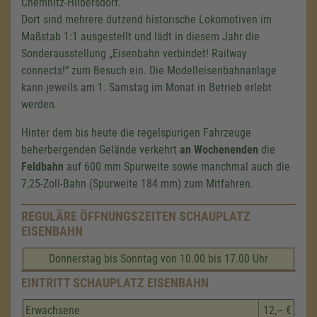
Chemnitz-Hilbersdorf.
Dort sind mehrere dutzend historische Lokomotiven im
Maßstab 1:1 ausgestellt und lädt in diesem Jahr die
Sonderausstellung „Eisenbahn verbindet! Railway
connects!“ zum Besuch ein. Die Modelleisenbahnanlage
kann jeweils am 1. Samstag im Monat in Betrieb erlebt
werden.
Hinter dem bis heute die regelspurigen Fahrzeuge
beherbergenden Gelände verkehrt
an Wochenenden
die
Feldbahn
auf
600 mm
Spurweite sowie manchmal auch die
7,25-Zoll-Bahn (Spurweite
184 mm
) zum Mitfahren.
REGULÄRE ÖFFNUNGSZEITEN SCHAUPLATZ
EISENBAHN
Donnerstag bis Sonntag von 10.00 bis 17.00 Uhr
EINTRITT SCHAUPLATZ EISENBAHN
Erwachsene
12,– €