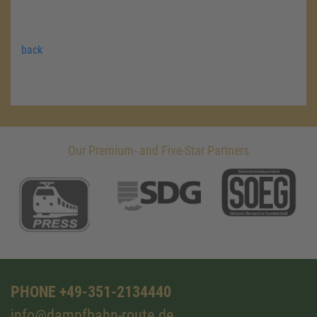
back
Our Premium- and Five-Star Partners
PHONE +49-351-2134440
info@dampfbahn-route.de