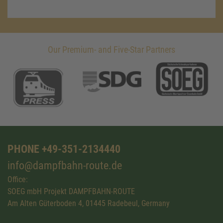
Our Premium- and Five-Star Partners
PHONE +49-351-2134440
info@dampfbahn-route.de
Office:
SOEG mbH Projekt DAMPFBAHN-ROUTE
Am Alten Güterboden 4, 01445 Radebeul, Germany