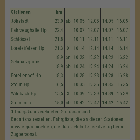
Stationen
km
Jöhstadt
23,0
ab
10.05
12.05
14.05
16.05
Fahrzeug­halle Hp.
22,4
10.07
12.07
14.07
16.07
Schlössel
21,8
10.11
12.11
14.11
16.11
Loreleifelsen Hp.
21,3
X
10.14
12.14
14.14
16.14
18,9
an
10.22
12.22
14.22
16.22
Schmalzgrube
18,9
ab
10.24
12.24
14.24
16.24
Forellenhof Hp.
18,3
10.28
12.28
14.28
16.28
Stolln Hp.
16,5
10.35
12.35
14.35
16.35
Wildbach Hp.
15,5
X
10.39
12.39
14.39
16.39
Steinbach
15,0
ab
10.42
12.42
14.42
16.42
X
Die gekennzeichneten Stationen sind
Bedarfshaltestellen. Fahrgäste, die an diesen Stationen
aussteigen möchten, melden sich bitte rechtzeitig beim
Zugpersonal.