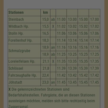
Stationen
km
Steinbach
15,0
ab
11.00
13.00
15.00
17.00
Wildbach Hp.
15,5
X
11.02
13.02
15.02
17.02
Stolln Hp.
16,5
11.06
13.06
15.06
17.06
Forellenhof Hp.
18,3
11.14
13.14
15.14
17.14
18,9
an
11.16
13.16
15.16
17.16
Schmalzgrube
18,9
ab
11.25
13.25
15.25
17.25
Loreleifelsen Hp.
21,1
X
11.35
13.35
15.35
17.35
Schlössel
21,8
11.39
13.39
15.39
17.39
Fahrzeug­halle Hp.
22,4
11.42
13.42
15.42
17.42
Jöhstadt
23,0
an
11.45
13.45
15.45
17.45
X
Die gekennzeichneten Stationen sind
Bedarfshaltestellen. Fahrgäste, die an diesen Stationen
aussteigen möchten, melden sich bitte rechtzeitig beim
Zugpersonal.