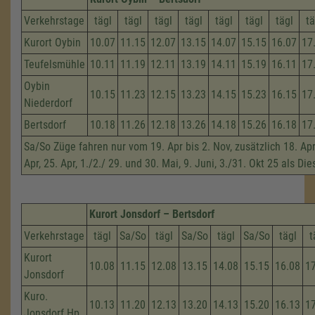
Verkehrstage
tägl
tägl
tägl
tägl
tägl
tägl
tägl
tä
Kurort Oybin
10.07
11.15
12.07
13.15
14.07
15.15
16.07
17
Teufelsmühle
10.11
11.19
12.11
13.19
14.11
15.19
16.11
17
Oybin
10.15
11.23
12.15
13.23
14.15
15.23
16.15
17
Niederdorf
Bertsdorf
10.18
11.26
12.18
13.26
14.18
15.26
16.18
17
Sa/So Züge fahren nur vom 19. Apr bis 2. Nov, zusätzlich 18. Apri
Apr, 25. Apr, 1./2./ 29. und 30. Mai, 9. Juni, 3./31. Okt 25 als Di
Kurort Jonsdorf – Bertsdorf
Verkehrstage
tägl
Sa/So
tägl
Sa/So
tägl
Sa/So
tägl
t
Kurort
10.08
11.15
12.08
13.15
14.08
15.15
16.08
1
Jonsdorf
Kuro.
10.13
11.20
12.13
13.20
14.13
15.20
16.13
1
Jonsdorf Hp