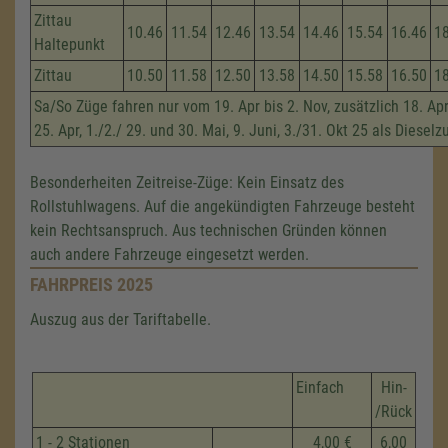
Zittau
10.46
11.54
12.46
13.54
14.46
15.54
16.46
1
Haltepunkt
Zittau
10.50
11.58
12.50
13.58
14.50
15.58
16.50
1
Sa/So Züge fahren nur vom 19. Apr bis 2. Nov, zusätzlich 18. Apri
25. Apr, 1./2./ 29. und 30. Mai, 9. Juni, 3./31. Okt 25 als Dieselz
Besonderheiten Zeitreise-Züge: Kein Einsatz des
Rollstuhlwagens. Auf die angekündigten Fahrzeuge besteht
kein Rechtsanspruch. Aus technischen Gründen können
auch andere Fahrzeuge eingesetzt werden.
FAHRPREIS 2025
Auszug aus der Tariftabelle.
Einfach
Hin-
/Rück
1 - 2 Stationen
4,00 €
6,00