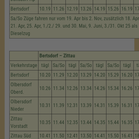
Bertsdorf
10.19
11.26
12.19
13.26
14.19
15.26
16.19
1
Sa/So Züge fahren nur vom 19. Apr bis 2. Nov, zusätzlich 18. Apri
21. Apr, 25. Apr, 1./2./ 29. und 30. Mai, 9. Juni, 3./31. Okt 25 als
Dieselzug
Bertsdorf – Zittau
Verkehrstage
tägl
Sa/So
tägl
Sa/So
tägl
Sa/So
tägl
t
Bertsdorf
10.20
11.29
12.20
13.29
14.20
15.29
16.20
1
Olbersdorf
10.26
11.34
12.26
13.34
14.26
15.34
16.26
1
Oberd.
Olbersdorf
10.31
11.39
12.31
13.39
14.31
15.39
16.31
1
Nieder
Zittau
10.35
11.44
12.35
13.44
14.35
15.44
16.35
1
Vorstadt
Zittau Süd
10.41
11.50
12.41
13.50
14.41
15.50
16.41
1