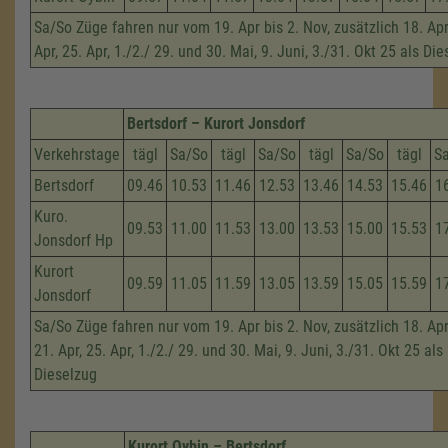
Sa/So Züge fahren nur vom 19. Apr bis 2. Nov, zusätzlich 18. Apri
Apr, 25. Apr, 1./2./ 29. und 30. Mai, 9. Juni, 3./31. Okt 25 als Di
Bertsdorf – Kurort Jonsdorf
Verkehrstage
tägl
Sa/So
tägl
Sa/So
tägl
Sa/So
tägl
S
Bertsdorf
09.46
10.53
11.46
12.53
13.46
14.53
15.46
1
Kuro.
09.53
11.00
11.53
13.00
13.53
15.00
15.53
1
Jonsdorf Hp
Kurort
09.59
11.05
11.59
13.05
13.59
15.05
15.59
1
Jonsdorf
Sa/So Züge fahren nur vom 19. Apr bis 2. Nov, zusätzlich 18. Apri
21. Apr, 25. Apr, 1./2./ 29. und 30. Mai, 9. Juni, 3./31. Okt 25 als
Dieselzug
Kurort Oybin – Bertsdorf