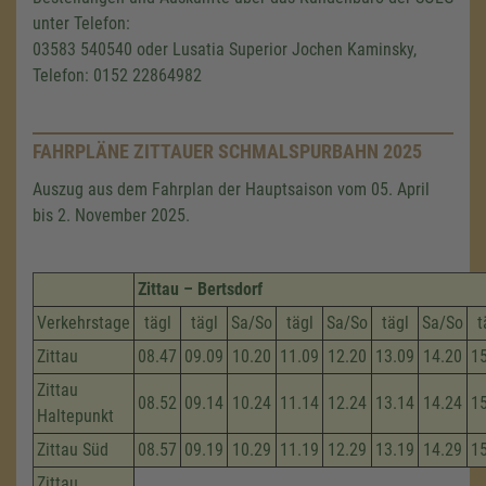
unter Telefon:
03583 540540 oder Lusatia Superior Jochen Kaminsky,
Telefon: 0152 22864982
FAHRPLÄNE ZITTAUER SCHMALSPURBAHN 2025
Auszug aus dem Fahrplan der Hauptsaison vom 05. April
bis 2. November 2025.
Zittau – Bertsdorf
Verkehrstage
tägl
tägl
Sa/So
tägl
Sa/So
tägl
Sa/So
t
Zittau
08.47
09.09
10.20
11.09
12.20
13.09
14.20
1
Zittau
08.52
09.14
10.24
11.14
12.24
13.14
14.24
1
Haltepunkt
Zittau Süd
08.57
09.19
10.29
11.19
12.29
13.19
14.29
1
Zittau