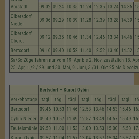
Vorstadt
09.02
09.24
10.35
11.24
12.35
13.24
14.35
1
Olbersdorf
09.06
09.29
10.39
11.28
12.39
13.28
14.39
1
Nieder
Olbersdorf
09.12
09.35
10.46
11.34
12.46
13.34
14.46
1
Oberd.
Bertsdorf
09.16
09.40
10.52
11.40
12.52
13.40
14.52
1
Sa/So Züge fahren nur vom 19. Apr bis 2. Nov, zusätzlich 18. Apri
25. Apr, 1./2./ 29. und 30. Mai, 9. Juni, 3./31. Okt 25 als Dieselz
Bertsdorf – Kurort Oybin
Verkehrstage
tägl
tägl
tägl
tägl
tägl
tägl
tägl
tä
Bertsdorf
09.46
10.53
11.46
12.53
13.46
14.53
15.46
16
Oybin Nieder.
09.49
10.57
11.49
12.57
13.49
14.57
15.49
16
Teufelsmühle
09.53
11.00
11.53
13.00
13.53
15.00
15.53
17
Kurort Oybin
09.57
11.04
11.57
13.04
13.57
15.04
15.57
17