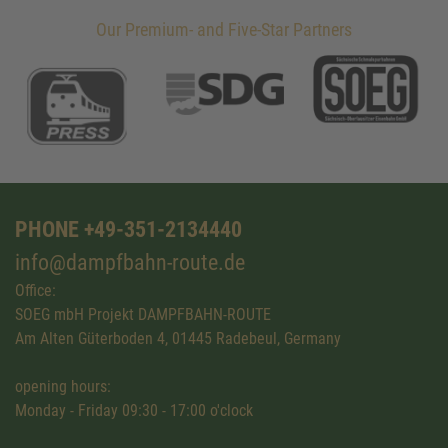
Our Premium- and Five-Star Partners
PHONE +49-351-2134440
info@dampfbahn-route.de
Office:
SOEG mbH Projekt DAMPFBAHN-ROUTE
Am Alten Güterboden 4, 01445 Radebeul, Germany
opening hours:
Monday - Friday 09:30 - 17:00 o'clock