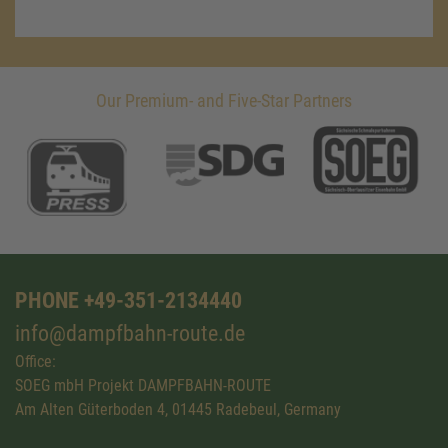
Our Premium- and Five-Star Partners
PHONE +49-351-2134440
info@dampfbahn-route.de
Office:
SOEG mbH Projekt DAMPFBAHN-ROUTE
Am Alten Güterboden 4, 01445 Radebeul, Germany