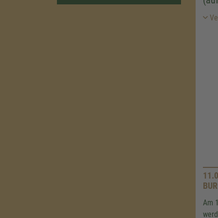
(au
Ver
11.
BUR
Am 1
werd