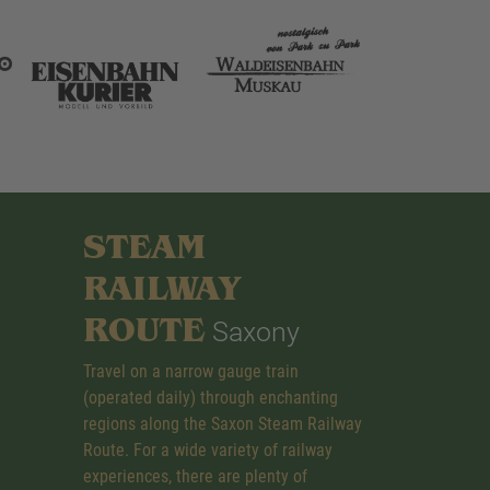
STEAM
RAILWAY
ROUTE
Saxony
Travel on a narrow gauge train
(operated daily) through enchanting
regions along the Saxon Steam Railway
Route. For a wide variety of railway
experiences, there are plenty of