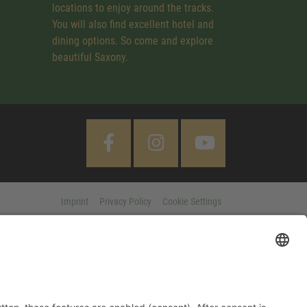
locations to enjoy around the tracks.
You will also find excellent hotel and
dining options. So come and explore
beautiful Saxony.
Imprint
Privacy Policy
Cookie Settings
 "Accept All" button, these features are enabled (consent). After
d information on purpose, legal basis and third party companies