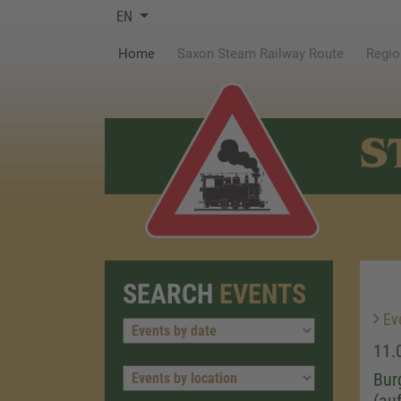
EN
(current)
Home
Saxon Steam Railway Route
Regio
S
SEARCH
EVENTS
Ev
11.
Bur