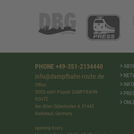
PHONE +49-351-2134440
ABOU
NET
info@dampfbahn-route.de
INFO
Office:
SOEG mbH Projekt DAMPFBAHN-
PRE
ROUTE
ONL
Am Alten Güterboden 4, 01445
Radebeul, Germany
opening hours: