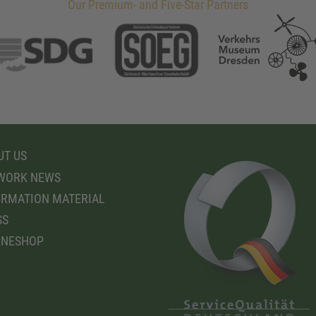
Our Premium- and Five-Star Partners
T US
WORK NEWS
RMATION MATERIAL
SS
INESHOP