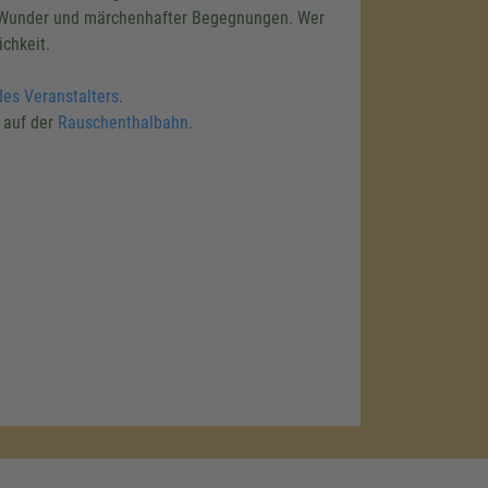
, Wunder und märchenhafter Begegnungen. Wer
ichkeit.
des Veranstalters
.
b auf der
Rauschenthalbahn
.