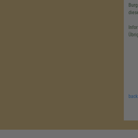
Burg
dies
Info
Übri
back