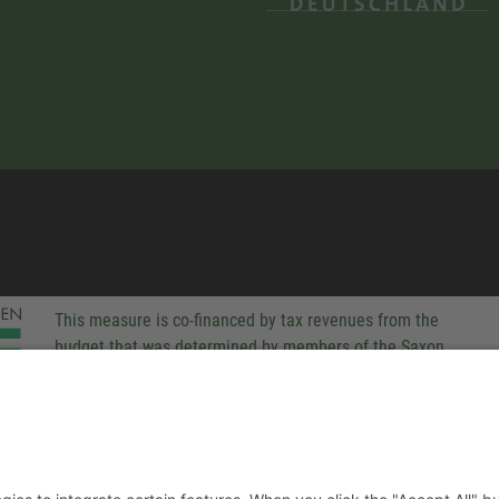
This measure is co-financed by tax revenues from the
budget that was determined by members of the Saxon
Landtag (parliament).
-party technologies to integrate certain features. When you click the
 companies process your personal data for various purposes. Detaile