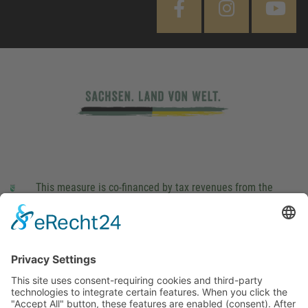
This measure is co-financed by tax revenues from the
budget that was determined by members of the Saxon
Landtag (parliament).
Imprint
Privacy Policy
Cookie Settings