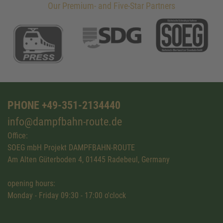
Our Premium- and Five-Star Partners
PHONE +49-351-2134440
info@dampfbahn-route.de
Office:
SOEG mbH Projekt DAMPFBAHN-ROUTE
Am Alten Güterboden 4, 01445 Radebeul, Germany
opening hours:
Monday - Friday 09:30 - 17:00 o'clock