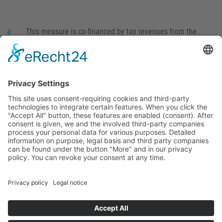
This measure is co-financed by tax revenues from the
budget that was determined by members of the Saxon
Landtag (parliament).
Imprint
Privacy Policy
Cookie Settings
This site uses consent-requiring cookies and third-party
technologies to integrate certain features. When you click the
"Accept All" button, these features are enabled (consent).
After consent is given, we and the involved third-party
companies process your personal data for various purposes.
Detailed information on purpose, legal basis and third party
companies can be found under the button "More" and in our
privacy policy. You can revoke your consent at any time.
DENY
ACCEPT
MORE