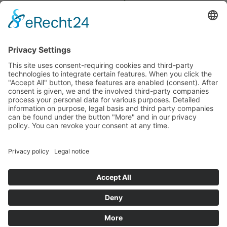
budget that was determined by members of the Saxon
Landtag (parliament).
Imprint
Privacy Policy
Cookie Settings
This site uses consent-requiring cookies and third-party
technologies to integrate certain features. When you click the
"Accept All" button, these features are enabled (consent).
After consent is given, we and the involved third-party
companies process your personal data for various purposes.
Detailed information on purpose, legal basis and third party
companies can be found under the button "More" and in our
privacy policy. You can revoke your consent at any time.
DENY
ACCEPT
MORE
Powered by
&