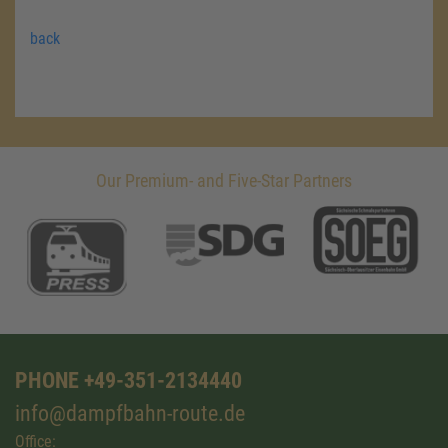
back
Our Premium- and Five-Star Partners
PHONE +49-351-2134440
info@dampfbahn-route.de
Office: