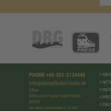
PHONE +49-351-2134440
ABOU
NET
info@dampfbahn-route.de
INFO
Office:
SOEG mbH Projekt DAMPFBAHN-
PRE
ROUTE
ONL
Am Alten Güterboden 4, 01445