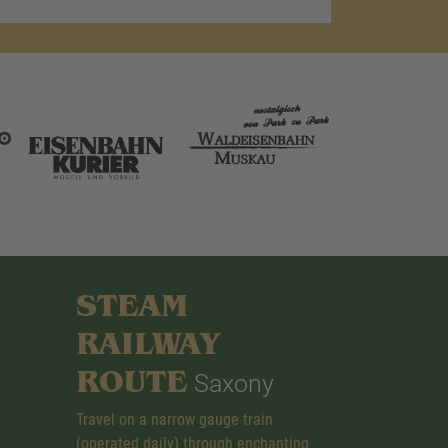
STEAM
RAILWAY
ROUTE
Saxony
Travel on a narrow gauge train
(operated daily) through enchanting