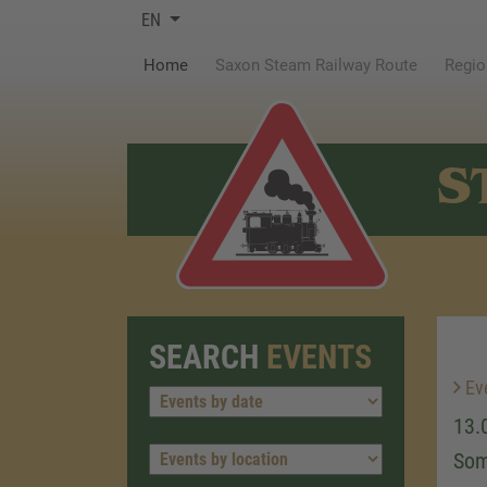
EN
(current)
Home
Saxon Steam Railway Route
Regio
S
SEARCH
EVENTS
Ev
13.
Som