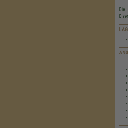
Die 
Eise
LAG
ANG