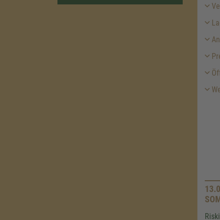
Ver
La
An
Pr
Öf
Wei
13.
SOM
Risk