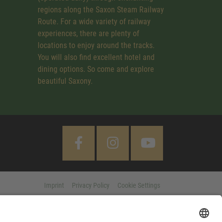
regions along the Saxon Steam Railway
Route. For a wide variety of railway
experiences, there are plenty of
locations to enjoy around the tracks.
You will also find excellent hotel and
dining options. So come and explore
beautiful Saxony.
Imprint
Privacy Policy
Cookie Settings