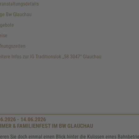
anstaltungsdetails
ge Bw Glauchau
gebote
eise
fnungszeiten
tere Infos zur IG Traditionslok „58 3047“ Glauchau
06.2026 - 14.06.2026
MER & FAMILIENFEST IM BW GLAUCHAU
ieren Sie doch einmal einen Blick hinter die Kulissen eines Bahnbetr