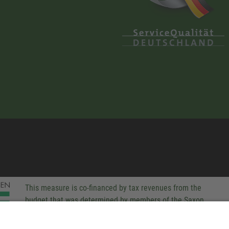
This measure is co-financed by tax revenues from the
budget that was determined by members of the Saxon
Landtag (parliament).