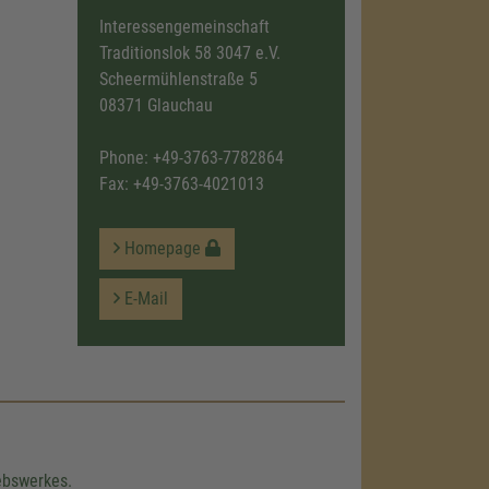
Interessengemeinschaft
Traditionslok 58 3047 e.V.
Scheermühlenstraße 5
08371 Glauchau
Phone:
+49-3763-7782864
Fax: +49-3763-4021013
Homepage
E-Mail
iebswerkes.