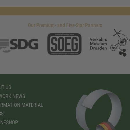
Our Premium- and Five-Star Partners
T US
WORK NEWS
RMATION MATERIAL
SS
INESHOP