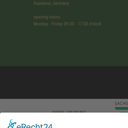
Radebeul, Germany
opening hours:
Monday - Friday 09:30 - 17:00 o'clock