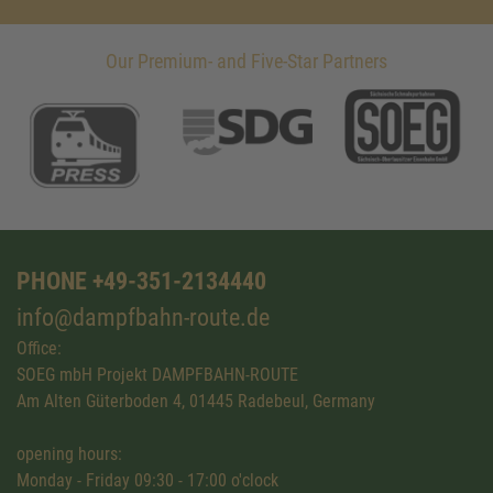
Our Premium- and Five-Star Partners
PHONE +49-351-2134440
info@dampfbahn-route.de
Office:
SOEG mbH Projekt DAMPFBAHN-ROUTE
Am Alten Güterboden 4, 01445 Radebeul, Germany
opening hours:
Monday - Friday 09:30 - 17:00 o'clock