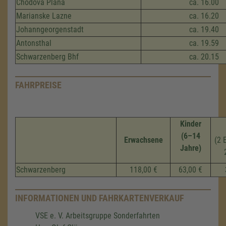
Chodova Plana
ca. 16.00
Marianske Lazne
ca. 16.20
Johanngeorgenstadt
ca. 19.40
Antonsthal
ca. 19.59
Schwarzenberg Bhf
ca. 20.15
FAHRPREISE
Kinder
(6–14
Erwachsene
(2 
Jahre)
Schwarzenberg
118,00 €
63,00 €
INFORMATIONEN UND FAHRKARTENVERKAUF
VSE e. V. Arbeitsgruppe Sonderfahrten