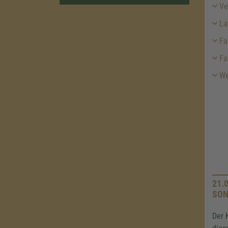
Ver
Lag
Fa
Fa
We
21.
SON
Der 