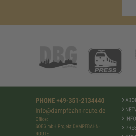
PHONE +49-351-2134440
ABOU
NET
info@dampfbahn-route.de
INFO
Office:
SOEG mbH Projekt DAMPFBAHN-
PRE
ROUTE