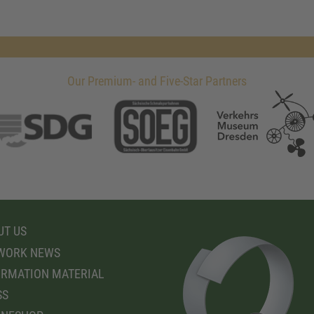
Our Premium- and Five-Star Partners
T US
WORK NEWS
RMATION MATERIAL
SS