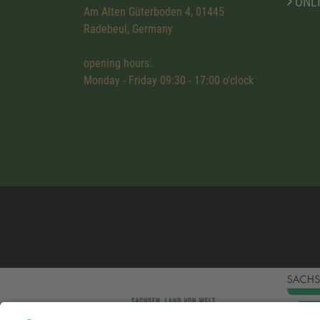
ONL
Am Alten Güterboden 4, 01445
Radebeul, Germany
opening hours:
Monday - Friday 09:30 - 17:00 o'clock