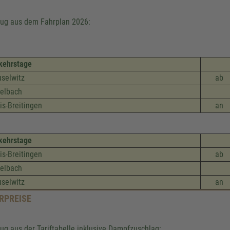
ug aus dem Fahrplan 2026:
kehrstage
selwitz
ab
elbach
is-Breitingen
an
kehrstage
is-Breitingen
ab
elbach
selwitz
an
RPREISE
ug aus der Tariftabelle inklusive Dampfzuschlag: