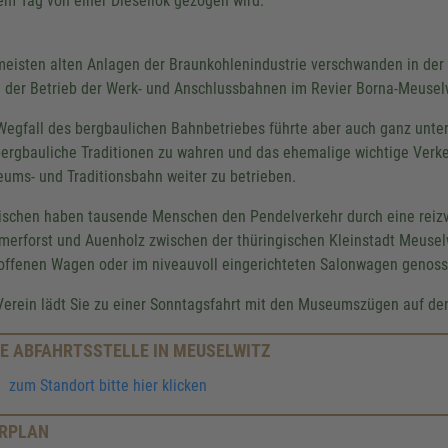
em Tag von einer Diesellok gezogen wird.
meisten alten Anlagen der Braunkohlenindustrie verschwanden in der
 der Betrieb der Werk- und Anschlussbahnen im Revier Borna-Meuselwi
Wegfall des bergbaulichen Bahnbetriebes führte aber auch ganz unt
bergbauliche Traditionen zu wahren und das ehemalige wichtige Verke
ums- und Traditionsbahn weiter zu betrieben.
ischen haben tausende Menschen den Pendelverkehr durch eine reizv
erforst und Auenholz zwischen der thüringischen Kleinstadt Meuselw
offenen Wagen oder im niveauvoll eingerichteten Salonwagen genoss
Verein lädt Sie zu einer Sonntagsfahrt mit den Museumszügen auf den
E ABFAHRTSSTELLE IN MEUSELWITZ
zum Standort bitte hier klicken
RPLAN