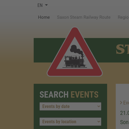
EN
(current)
Home
Saxon Steam Railway Route
Regio
S
SEARCH
EVENTS
Ev
21.
Son