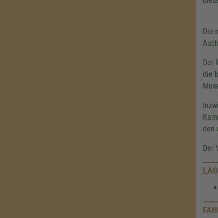
dies
Die 
Auch
Der 
die 
Muse
Inzw
Kamm
den 
Der 
LAG
FAH