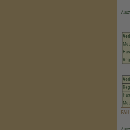
Ausz
Ver
Meu
Has
Reg
Ver
Reg
Has
Meu
FAH
Ausz