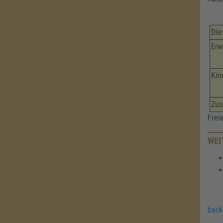
Die
Erw
Kin
Zus
Frei
WEI
back