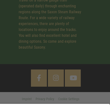
Travel on a narrow gauge train
(operated daily) through enchanting
regions along the Saxon Steam Railway
Route. For a wide variety of railway
experiences, there are plenty of
locations to enjoy around the tracks.
You will also find excellent hotel and
dining options. So come and explore
beautiful Saxony.
Imprint
Privacy Policy
Cookie Settings