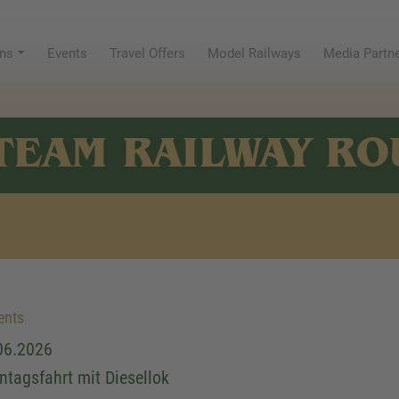
ns
Events
Travel Offers
Model Railways
Media Partn
TEAM RAILWAY RO
ents
06.2026
ntagsfahrt mit Diesellok