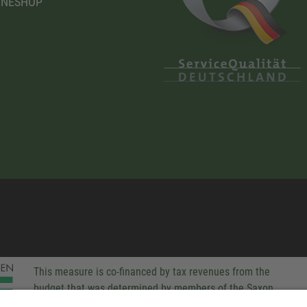
INESHOP
This measure is co-financed by tax revenues from the
budget that was determined by members of the Saxon
Landtag (parliament).