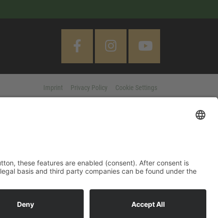
Imprint
Privacy Policy
Cookie Settings
 "Accept All" button, these features are enabled (consent). After
d information on purpose, legal basis and third party companies
MORE
Legal notice
|
Privacy policy