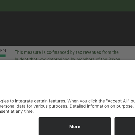
This measure is co-financed by tax revenues from the
budget that was determined by members of the Saxon
Landtag (parliament).
-party technologies to integrate certain features. When you click the
 companies process your personal data for various purposes. Detaile
rivacy policy. You can revoke your consent at any time.
ACCEPT