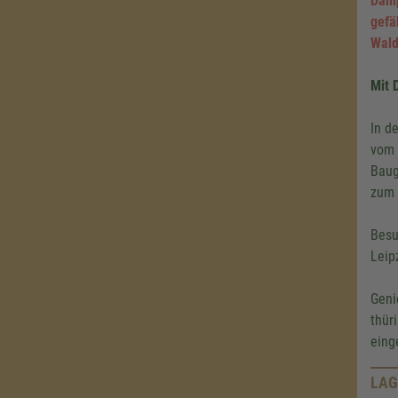
Damp
gefä
Wald
Mit 
In d
vom 
Baug
zum 
Besu
Leip
Geni
thür
eing
LAG