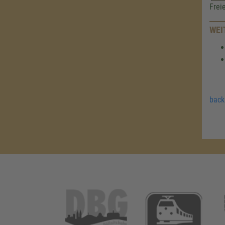
Frei
WEI
back