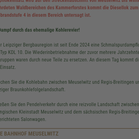
flokeinsatz wird auf den Streckenabschnitt von Meuselwitz bis Wint
hrdeten Waldbereichen des Kammerforstes kommt die Diesellok zum 
brandstufe 4 in diesem Bereich untersagt ist.
Dampf durch das ehemalige Kohlerevier!
er Leipziger Bergbauregion ist seit Ende 2024 eine Schmalspurdampflo
Typ KDL 10. Die Wiederinbetriebnahme der zuvor mehrere Jahrzehnte 
ruppen waren durch neue Teile zu ersetzen. An diesem Tag kommt d
Einsatz.
chen Sie die Kohlebahn zwischen Meuselwitz und Regis-Breitingen und
ziger Braunkohlefolgelandschaft.
eßen Sie den Pendelverkehr durch eine reizvolle Landschaft zwisch
ingischen Kleinstadt Meuselwitz und dem sächsischen Regis-Breiting
erichteten Salonwagen.
E BAHNHOF MEUSELWITZ