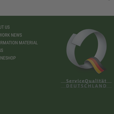
T US
WORK NEWS
RMATION MATERIAL
SS
INESHOP