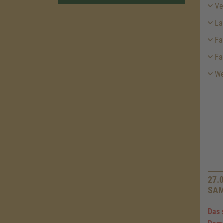
Ver
La
Fa
Fa
We
27.
SAM
Das 