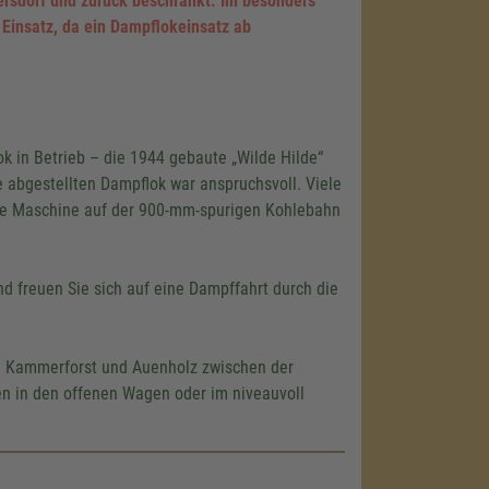
ersdorf und zurück beschränkt. Im besonders
Einsatz, da ein Dampflokeinsatz ab
k in Betrieb – die 1944 gebaute „Wilde Hilde“
abgestellten Dampflok war anspruchsvoll. Viele
ie Maschine auf der 900-mm-spurigen Kohlebahn
 freuen Sie sich auf eine Dampffahrt durch die
en Kammerforst und Auenholz zwischen der
en in den offenen Wagen oder im niveauvoll