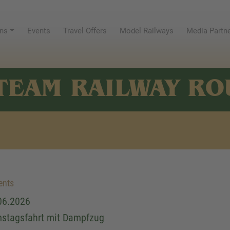
ns
Events
Travel Offers
Model Railways
Media Partn
TEAM RAILWAY RO
ents
06.2026
stagsfahrt mit Dampfzug