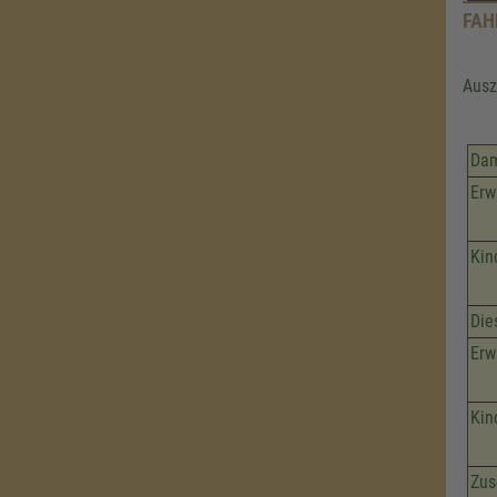
FAH
Ausz
Dam
Erw
Kin
Die
Erw
Kin
Zus