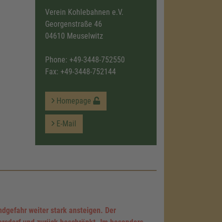
Verein Kohlebahnen e.V.
Georgenstraße 46
04610 Meuselwitz
Phone:
+49-3448-752550
Fax: +49-3448-752144
Homepage
E-Mail
dgefahr weiter stark ansteigen. Der