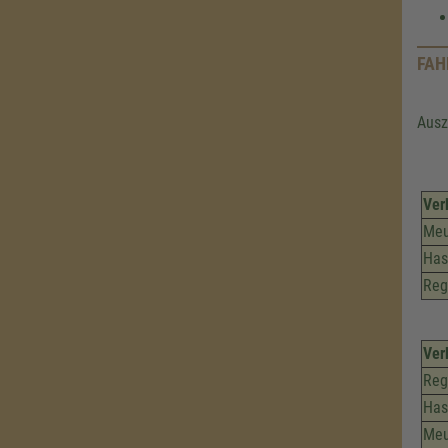
FAH
Ausz
Ver
Meu
Has
Reg
Ver
Reg
Has
Meu