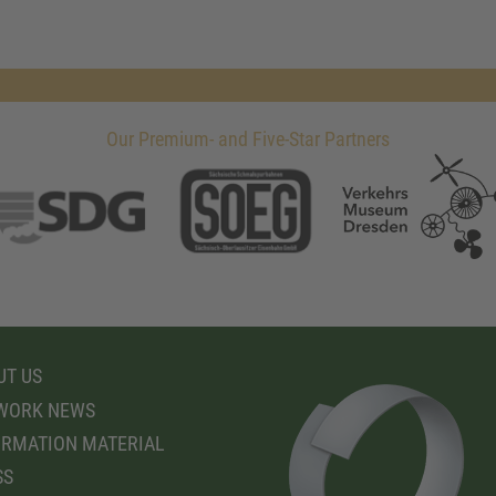
Our Premium- and Five-Star Partners
T US
WORK NEWS
RMATION MATERIAL
SS