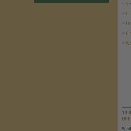
Ver
La
Öf
Ein
We
19.
ÖFF
West