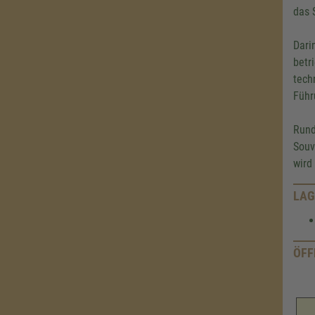
das 
Dari
betr
tech
Führ
Rund
Souv
wird
LAG
ÖFF