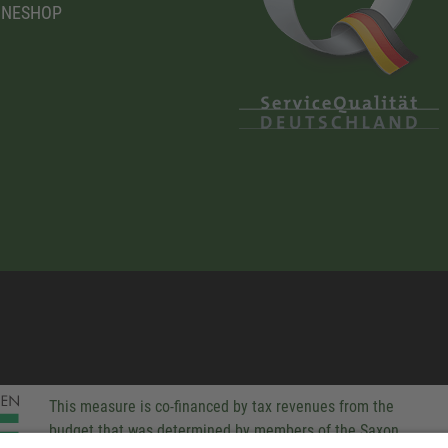
INESHOP
This measure is co-financed by tax revenues from the
budget that was determined by members of the Saxon