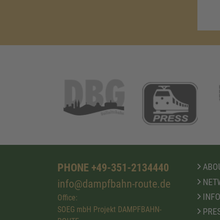
PHONE +49-351-2134440
ABOU
NET
info@dampfbahn-route.de
INFO
Office:
SOEG mbH Projekt DAMPFBAHN-
PRE