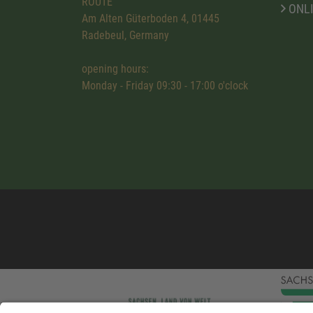
ROUTE
ONL
Am Alten Güterboden 4, 01445
Radebeul, Germany
opening hours:
Monday - Friday 09:30 - 17:00 o'clock