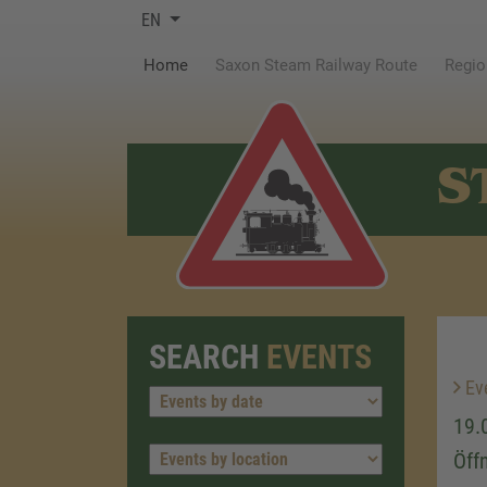
EN
(current)
Home
Saxon Steam Railway Route
Regio
S
SEARCH
EVENTS
Ev
19.
Öff