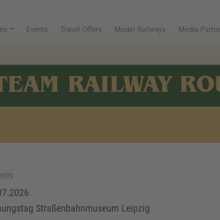
ns
Events
Travel Offers
Model Railways
Media Partn
TEAM RAILWAY RO
ents
07.2026
nungstag Straßenbahnmuseum Leipzig