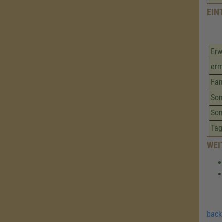
EIN
Er
erm
Fam
Son
Son
Tag
WEI
back