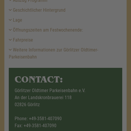
Auszug Programm
Geschichtlicher Hintergrund
Lage
Öffnungszeiten am Festwochenende:
Fahrpreise
Weitere Informationen zur Görlitzer Oldtimer-
Parkeisenbahn
CONTACT:
Görlitzer Oldtimer Parkeisenbahn e.V.
An der Landskronbrauerei 118
02826 Görlitz
Phone:
+49-3581-407090
Fax: +49-3581-407090