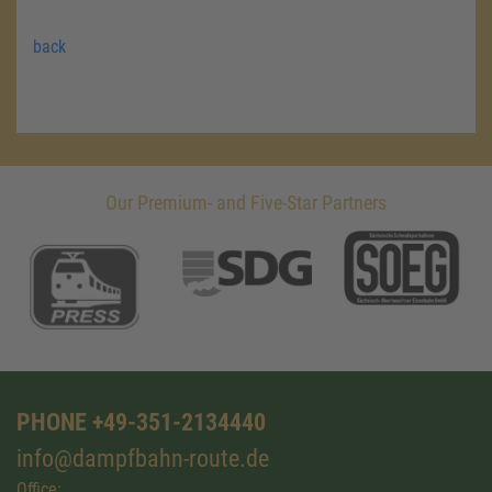
back
Our Premium- and Five-Star Partners
PHONE +49-351-2134440
info@dampfbahn-route.de
Office: