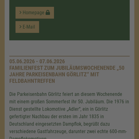
Homepage
E-Mail
05.06.2026 - 07.06.2026
FAMILIENFEST ZUM JUBILÄUMSWOCHENENDE „50
JAHRE PARKEISENBAHN GÖRLITZ“ MIT
FELDBAHNTREFFEN
Die Parkeisenbahn Görlitz feiert an diesem Wochenende
mit einem großen Sommerfest ihr 50. Jubiläum. Die 1976 in
Dienst gestellte Lokomotive „Adler“, ein in Görlitz
gefertigter Nachbau der ersten im Jahr 1835 in
Deutschland eingesetzten Dampflok, begrüßt dazu
verschiedene Gastfahrzeuge, darunter zwei echte 600-mm-
Dampflokomotiven.