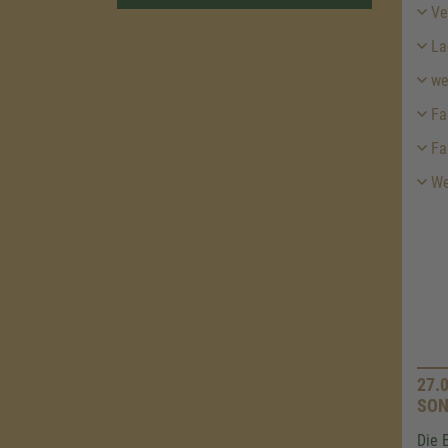
Ver
La
we
Fa
Fa
Wei
27.
SON
Die 