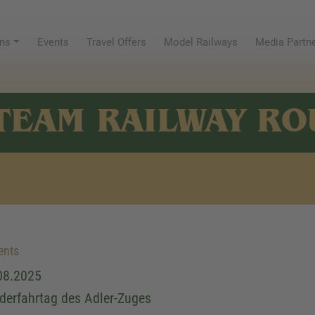
ns
Events
Travel Offers
Model Railways
Media Partn
TEAM RAILWAY RO
ents
08.2025
derfahrtag des Adler-Zuges