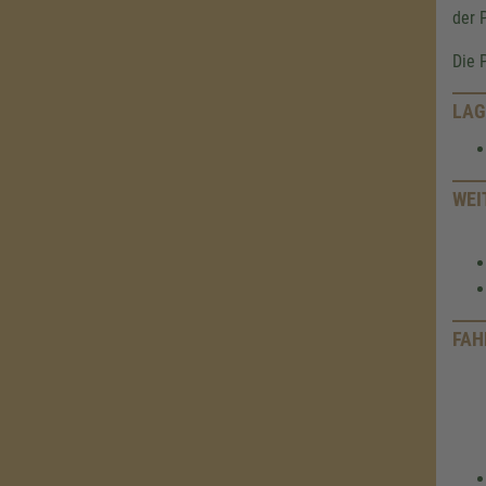
der 
Die 
LAG
WEI
FAH