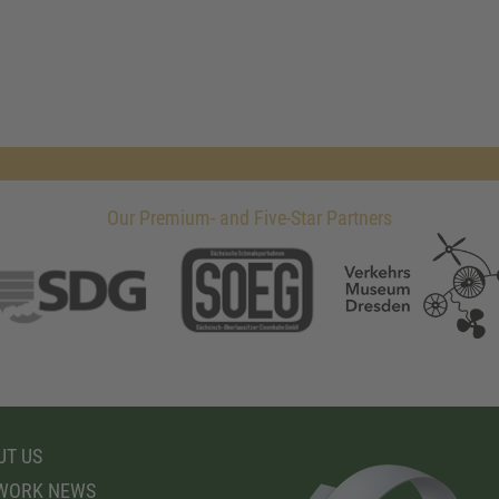
Our Premium- and Five-Star Partners
T US
WORK NEWS