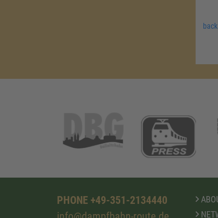
back
PHONE +49-351-2134440
ABOU
NET
info@dampfbahn-route.de