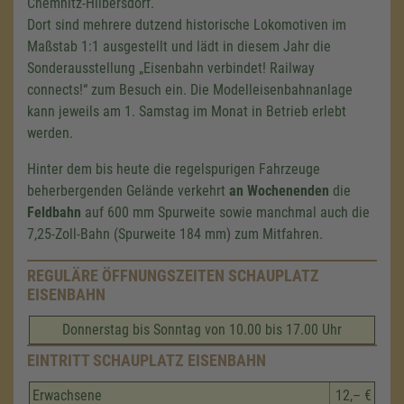
Chemnitz-Hilbersdorf.
Dort sind mehrere dutzend historische Lokomotiven im
Maßstab 1:1 ausgestellt und lädt in diesem Jahr die
Sonderausstellung „Eisenbahn verbindet! Railway
connects!“ zum Besuch ein. Die Modelleisenbahnanlage
kann jeweils am 1. Samstag im Monat in Betrieb erlebt
werden.
Hinter dem bis heute die regelspurigen Fahrzeuge
beherbergenden Gelände verkehrt
an Wochenenden
die
Feldbahn
auf
600 mm
Spurweite sowie manchmal auch die
7,25-Zoll-Bahn (Spurweite
184 mm
) zum Mitfahren.
REGULÄRE ÖFFNUNGSZEITEN SCHAUPLATZ
EISENBAHN
Donnerstag bis Sonntag von 10.00 bis 17.00 Uhr
EINTRITT SCHAUPLATZ EISENBAHN
Erwachsene
12,– €