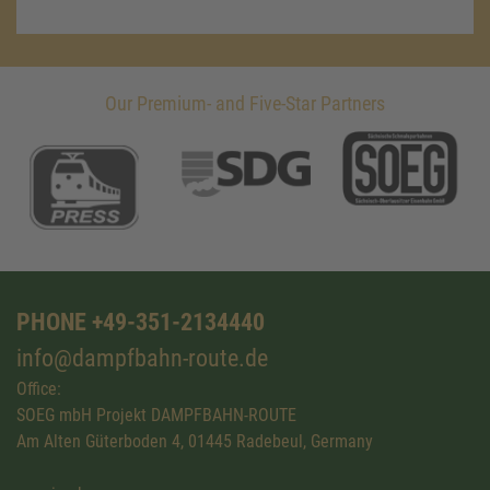
Our Premium- and Five-Star Partners
PHONE +49-351-2134440
info@dampfbahn-route.de
Office:
SOEG mbH Projekt DAMPFBAHN-ROUTE
Am Alten Güterboden 4, 01445 Radebeul, Germany