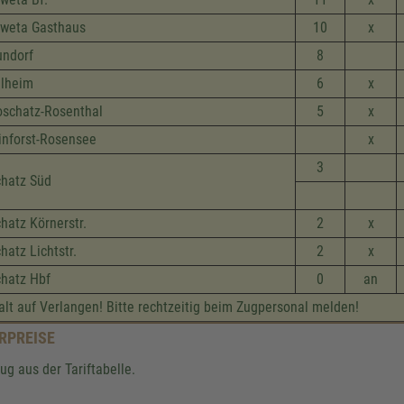
weta Gasthaus
10
x
ndorf
8
lheim
6
x
oschatz-Rosenthal
5
x
inforst-Rosensee
x
3
hatz Süd
hatz Körnerstr.
2
x
hatz Lichtstr.
2
x
hatz Hbf
0
an
alt auf Verlangen! Bitte rechtzeitig beim Zugpersonal melden!
RPREISE
ug aus der Tariftabelle.