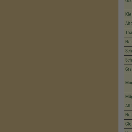
Osc
Kle
Alt
Tha
Nau
Sch
Sch
Gra
Müg
Müg
Alt
Neb
Glo