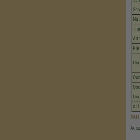
Sch
Nau
Tha
Alt
Kle
Osc
Osc
Osc
Osc
x H
FAH
Ausz