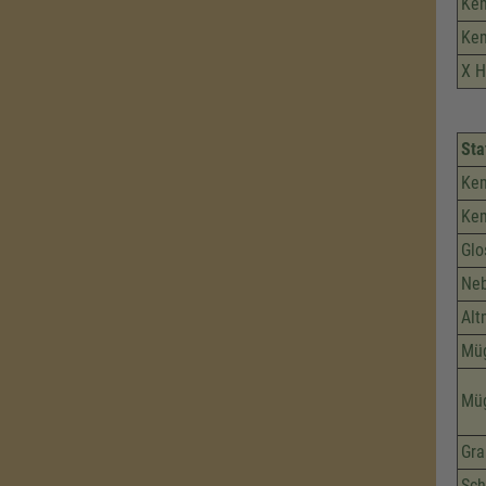
Kem
Kem
X H
Sta
Kem
Kem
Glo
Neb
Alt
Müg
Müg
Gra
Sch