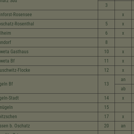
hatz Süd
3
inforst-Rosensee
x
oschatz-Rosenthal
5
x
lheim
6
x
ndorf
8
weta Gasthaus
10
x
weta Bf
11
x
uschwitz-Flocke
12
x
an
eln Bf
13
ab
eln-Stadt
14
x
mügeln
15
itzschen
17
x
ssen b. Oschatz
20
an