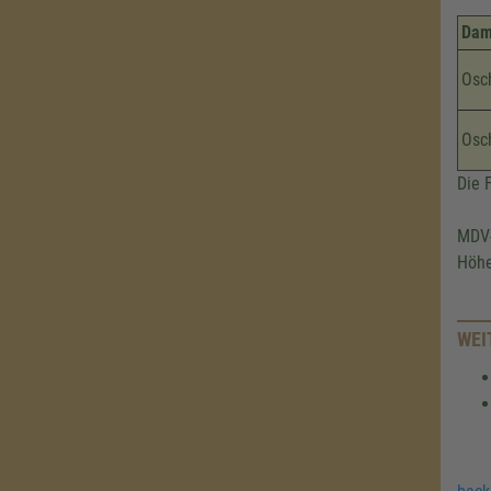
Dam
Osch
Osc
Die 
MDV-
Höhe
WEI