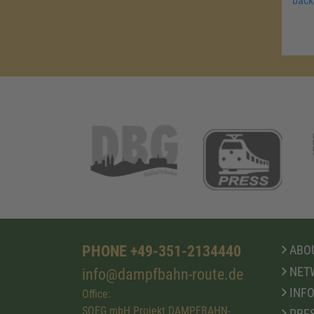
back
PHONE +49-351-2134440
ABOU
NET
info@dampfbahn-route.de
INFO
Office:
SOEG mbH Projekt DAMPFBAHN-
PRE