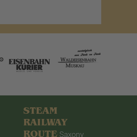
STEAM
RAILWAY
ROUTE
Saxony