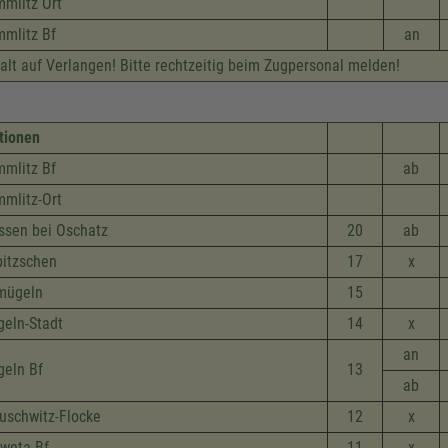
mlitz Ort
mlitz Bf
an
alt auf Verlangen! Bitte rechtzeitig beim Zugpersonal melden!
tionen
mlitz Bf
ab
mlitz-Ort
ssen bei Oschatz
20
ab
itzschen
17
x
mügeln
15
eln-Stadt
14
x
an
eln Bf
13
ab
uschwitz-Flocke
12
x
weta Bf.
11
x