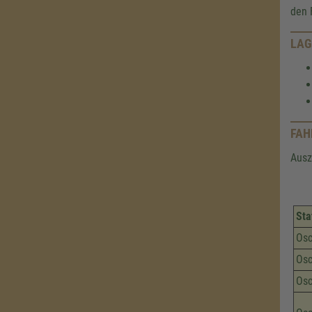
den 
LAG
FAH
Ausz
Sta
Osc
Osc
Osc