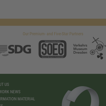
Our Premium- and Five-Star Partners
T US
WORK NEWS
RMATION MATERIAL
SS